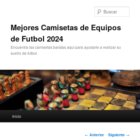
Ir
al
Busc
contenido
principal
Mejores Camisetas de Equipos
de Futbol 2024
Encuentra las camisetas baratas aquí para ayudarle a realizar su
sueño de futbol.
Menú
Inicio
principal
Navegación
←
Anterior
Siguiente
→