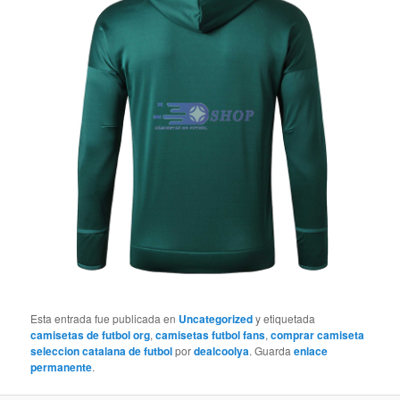
Esta entrada fue publicada en
Uncategorized
y etiquetada
camisetas de futbol org
,
camisetas futbol fans
,
comprar camiseta
seleccion catalana de futbol
por
dealcoolya
. Guarda
enlace
permanente
.