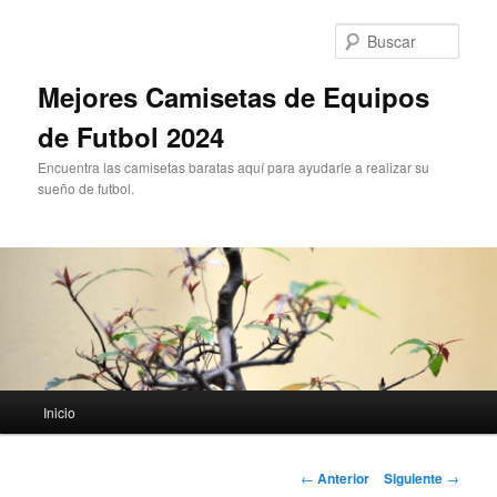
Ir
al
Busc
contenido
principal
Mejores Camisetas de Equipos
de Futbol 2024
Encuentra las camisetas baratas aquí para ayudarle a realizar su
sueño de futbol.
Menú
Inicio
principal
Navegación
←
Anterior
Siguiente
→