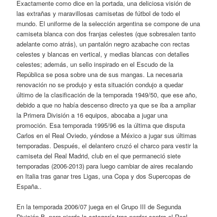
Exactamente como dice en la portada, una deliciosa visión de
las extrañas y maravillosas camisetas de fútbol de todo el
mundo. El uniforme de la selección argentina se compone de una
camiseta blanca con dos franjas celestes (que sobresalen tanto
adelante como atrás), un pantalón negro azabache con rectas
celestes y blancas en vertical, y medias blancas con detalles
celestes; además, un sello inspirado en el Escudo de la
República se posa sobre una de sus mangas. La necesaria
renovación no se produjo y esta situación condujo a quedar
último de la clasificación de la temporada 1949/50, que ese año,
debido a que no había descenso directo ya que se iba a ampliar
la Primera División a 16 equipos, abocaba a jugar una
promoción. Esa temporada 1995/96 es la última que disputa
Carlos en el Real Oviedo, yéndose a México a jugar sus últimas
temporadas. Después, el delantero cruzó el charco para vestir la
camiseta del Real Madrid, club en el que permaneció siete
temporadas (2006-2013) para luego cambiar de aires recalando
en Italia tras ganar tres Ligas, una Copa y dos Supercopas de
España..
En la temporada 2006/07 juega en el Grupo III de Segunda
División B, pero pierde la categoría tras perder contra el Real