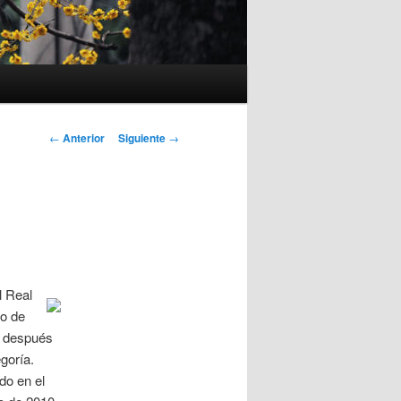
Navegación
←
Anterior
Siguiente
→
de
entradas
l Real
to de
, después
goría.
do en el