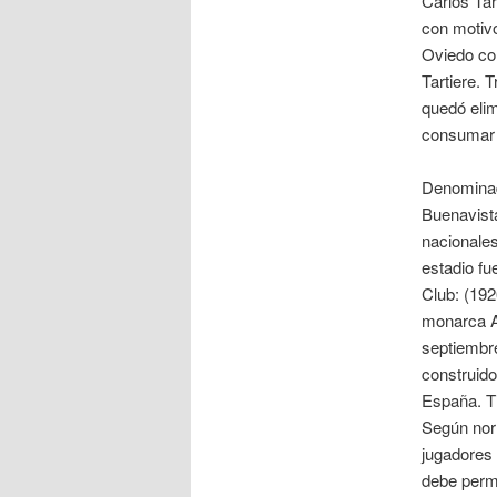
Carlos Tar
con motivo
Oviedo con
Tartiere. 
quedó elim
consumar 
Denominado
Buenavista
nacionales
estadio fu
Club: (192
monarca Al
septiembr
construido
España. Ti
Según norm
jugadores 
debe perma