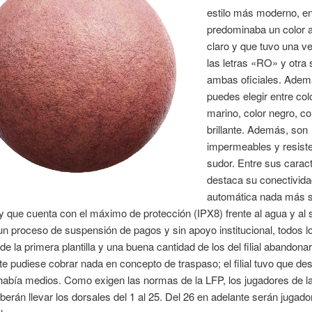
estilo más moderno, en
predominaba un color 
claro y que tuvo una v
las letras «RO» y otra s
ambas oficiales. Adem
puedes elegir entre col
marino, color negro, col
brillante. Además, son
impermeables y resiste
sudor. Entre sus caract
destaca su conectivida
automática nada más s
 y que cuenta con el máximo de protección (IPX8) frente al agua y al 
n proceso de suspensión de pagos y sin apoyo institucional, todos l
de la primera plantilla y una buena cantidad de los del filial abandonar
te pudiese cobrar nada en concepto de traspaso; el filial tuvo que d
abía medios. Como exigen las normas de la LFP, los jugadores de l
deberán llevar los dorsales del 1 al 25. Del 26 en adelante serán jugado