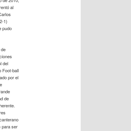
o de 2010,
rentó al
Carlos
2-1)
se pudo
 de
cciones
l del
 Foot-ball
ado por el
de
rande
ad de
herente.
res
 canterano
 para ser