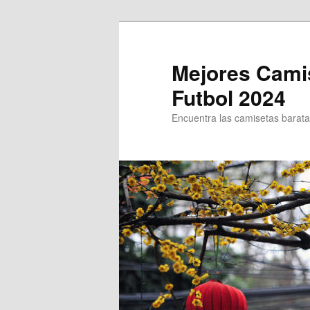
Ir
al
contenido
Mejores Cami
principal
Futbol 2024
Encuentra las camisetas baratas