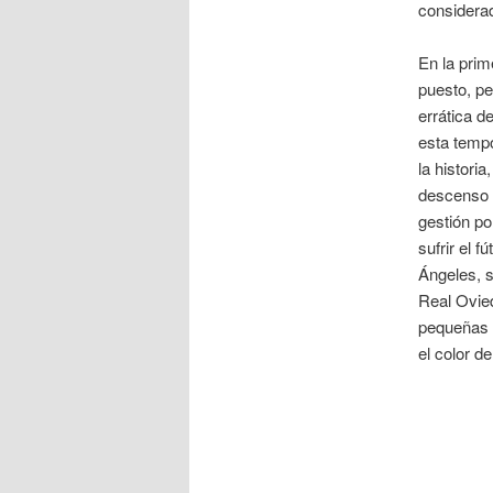
considera
En la prim
puesto, pe
errática de
esta tempo
la histori
descenso a
gestión po
sufrir el 
Ángeles, s
Real Ovied
pequeñas d
el color d