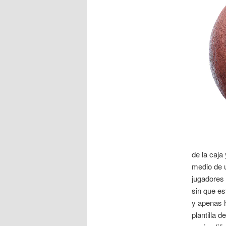
de la caja
medio de u
jugadores 
sin que es
y apenas h
plantilla 