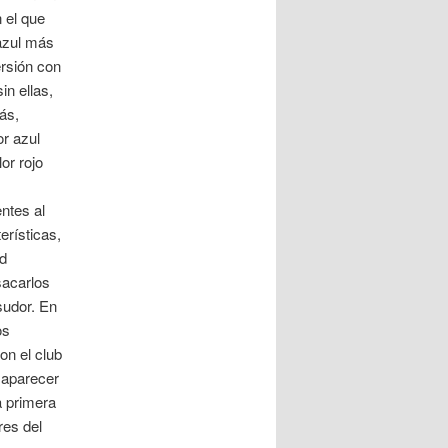
 el que
azul más
ersión con
in ellas,
ás,
or azul
or rojo
ntes al
erísticas,
d
acarlos
sudor. En
os
on el club
esaparecer
a primera
res del