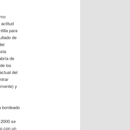
imo
 actitud
tilla para
ultado de
del
asta
abría de
 de los
actual del
ntrar
lmente) y
a bordeado
o 2000 se
o con un