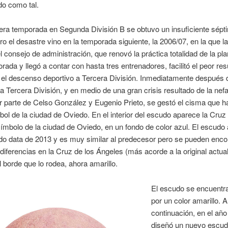
do como tal.
era temporada en Segunda División B se obtuvo un insuficiente sépt
ro el desastre vino en la temporada siguiente, la 2006/07, en la que la
l consejo de administración, que renovó la práctica totalidad de la plan
rada y llegó a contar con hasta tres entrenadores, facilitó el peor res
a, el descenso deportivo a Tercera División. Inmediatamente después 
 Tercera División, y en medio de una gran crisis resultado de la nef
r parte de Celso González y Eugenio Prieto, se gestó el cisma que h
fútbol de la ciudad de Oviedo. En el interior del escudo aparece la Cruz
ímbolo de la ciudad de Oviedo, en un fondo de color azul. El escudo 
o data de 2013 y es muy similar al predecesor pero se pueden enco
iferencias en la Cruz de los Ángeles (más acorde a la original actua
el borde que lo rodea, ahora amarillo.
El escudo se encuentr
por un color amarillo. A
continuación, en el añ
diseñó un nuevo escud