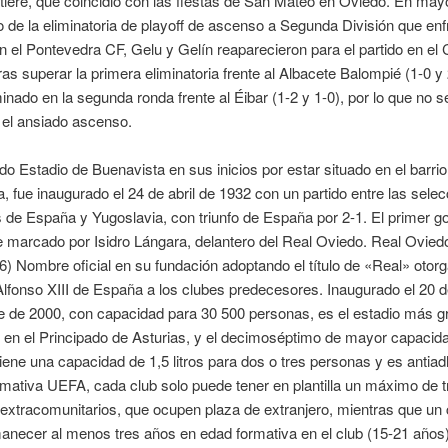
tiere, que coincidió con las fiestas de San Mateo en Oviedo. En may
 de la eliminatoria de playoff de ascenso a Segunda División que enf
 el Pontevedra CF, Gelu y Gelín reaparecieron para el partido en el 
Tras superar la primera eliminatoria frente al Albacete Balompié (1-0 y 
inado en la segunda ronda frente al Éibar (1-2 y 1-0), por lo que no 
el ansiado ascenso.
 Estadio de Buenavista en sus inicios por estar situado en el barrio
, fue inaugurado el 24 de abril de 1932 con un partido entre las sele
 de España y Yugoslavia, con triunfo de España por 2-1. El primer go
e marcado por Isidro Lángara, delantero del Real Oviedo. Real Oviedo
6) Nombre oficial en su fundación adoptando el título de «Real» otorg
fonso XIII de España a los clubes predecesores. Inaugurado el 20 
e de 2000, con capacidad para 30 500 personas, es el estadio más g
 en el Principado de Asturias, y el decimoséptimo de mayor capacid
ene una capacidad de 1,5 litros para dos o tres personas y es antiad
ativa UEFA, cada club solo puede tener en plantilla un máximo de t
extracomunitarios, que ocupen plaza de extranjero, mientras que un
necer al menos tres años en edad formativa en el club (15-21 años)