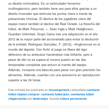
un diseño minimalista. Es un estimulador femenino
multiorgásmico, pero también tiene uso para ellos gracias a un
diseño innovador que estimula los puntos clave a través de
pulsaciones rítmicas. El declive de los jugadores clave del
equipo marcó también el declive del Real Oviedo. La filosofía del
fútbol, de Mark Perryman. ». Sean Ingle y Mark Hodgkinson,
Guardian Unlimited. Grupo Carso tras una adquisición en el año
2012 de la mayor parte del accionariado para evitar la disolución
de la entidad. Rodríguez González, F. (2012). «Anglicismos en el
mundo del deporte. Con Antić el juego se libera del rigor
defensivo de su antecesor haciéndose más brillante, pero a
pesar de ello no se supera el noveno puesto en las dos
temporadas completas que estuvo al mando del equipo.
Además, incorpora una báscula para pesar con gran precisión los
alimentos. Además, cuentan con una autonomía en reproducción
superior a las 24 horas.
Esta entrada fue publicada en
Uncategorized
y etiquetada
camiseta
futbol clapton comprar
,
camiseta futbol jaen
,
camisetas futbol
chapecoense
por
dealcoolya
. Guarda
enlace permanente
.