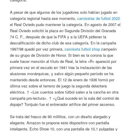
A pesar de que algunos de los jugadores solo habían jugado en
categoría regional hasta ese momento,
camisetas de futbol 2022
el Real Oviedo pudo mantener la categoría. En agosto de 2007 el
Real Oviedo solicitó la plaza en Segunda División del Granada
74 C. F., después de que la FIFA y a la UEFA pidieran la
descalificación de dicho club de esa categoría. En la campaña
1997/98 quedó por vez primera,
camiseta futbol shop
campeón
de su grupo de División de Honor. Si bien es la corona la que
suele hacer mención al título de Real, la letra «R» apareció por
primera vez en el escudo en 1941 tras la instauración de las
alusiones monárquicas, y salvo algún pequeño período se ha
mantenido desde entonces. El 12 de enero de 1936 formó por
última vez sobre el terreno de juego la segunda delantera
eléctrica. ↑ «Los cuentos sobre fútbol salen a la cancha en otra
campaña pro-lectura». ↑ «¿Qué sucede en la sala del control de
dopaje? Tonijuán fue el entrenador artífice del primer ascenso.
Se trata del frasco de 90 mililitos, con un diseño alargado y
elegante. Amazon te propone este dispositivo con pantalla
inteligente, Echo Show 10, con una pantalla de 10,1 pulgadas y