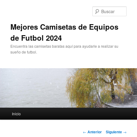
Ir
al
Busc
contenido
principal
Mejores Camisetas de Equipos
de Futbol 2024
Encuentra las camisetas baratas aquí para ayudarle a realizar su
sueño de futbol.
Menú
Inicio
principal
Navegación
←
Anterior
Siguiente
→