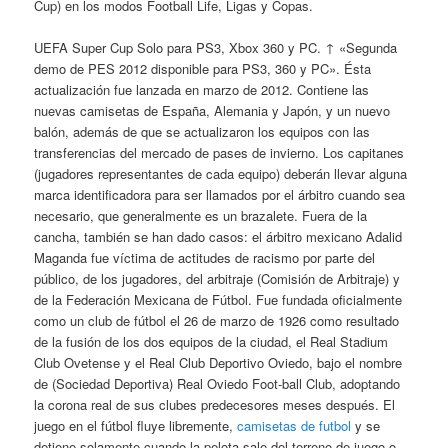
Cup) en los modos Football Life, Ligas y Copas.
UEFA Super Cup Solo para PS3, Xbox 360 y PC. ↑ «Segunda
demo de PES 2012 disponible para PS3, 360 y PC». Ésta
actualización fue lanzada en marzo de 2012. Contiene las
nuevas camisetas de España, Alemania y Japón, y un nuevo
balón, además de que se actualizaron los equipos con las
transferencias del mercado de pases de invierno. Los capitanes
(jugadores representantes de cada equipo) deberán llevar alguna
marca identificadora para ser llamados por el árbitro cuando sea
necesario, que generalmente es un brazalete. Fuera de la
cancha, también se han dado casos: el árbitro mexicano Adalid
Maganda fue víctima de actitudes de racismo por parte del
público, de los jugadores, del arbitraje (Comisión de Arbitraje) y
de la Federación Mexicana de Fútbol. Fue fundada oficialmente
como un club de fútbol el 26 de marzo de 1926 como resultado
de la fusión de los dos equipos de la ciudad, el Real Stadium
Club Ovetense y el Real Club Deportivo Oviedo, bajo el nombre
de (Sociedad Deportiva) Real Oviedo Foot-ball Club, adoptando
la corona real de sus clubes predecesores meses después. El
juego en el fútbol fluye libremente,
camisetas de futbol
y se
detiene solamente cuando la pelota sale del terreno de juego o