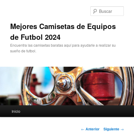
Ir
al
Busc
contenido
principal
Mejores Camisetas de Equipos
de Futbol 2024
Encuentra las camisetas baratas aquí para ayudarle a realizar su
sueño de futbol.
Menú
Inicio
principal
Navegación
←
Anterior
Siguiente
→