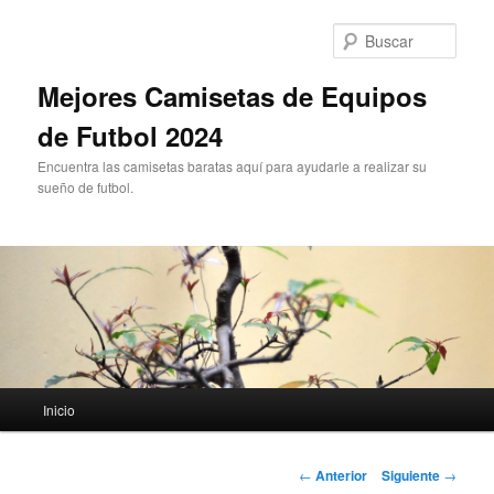
Ir
al
Busc
contenido
principal
Mejores Camisetas de Equipos
de Futbol 2024
Encuentra las camisetas baratas aquí para ayudarle a realizar su
sueño de futbol.
Menú
Inicio
principal
Navegación
←
Anterior
Siguiente
→