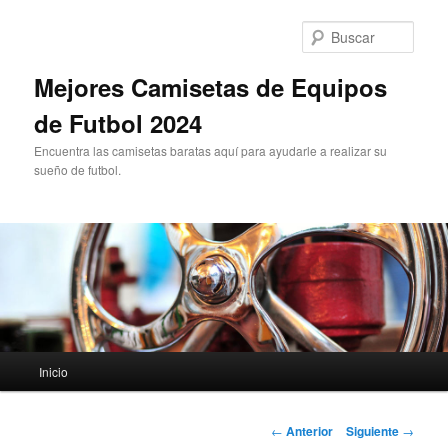
Ir
al
Busc
contenido
principal
Mejores Camisetas de Equipos
de Futbol 2024
Encuentra las camisetas baratas aquí para ayudarle a realizar su
sueño de futbol.
Menú
Inicio
principal
Navegación
←
Anterior
Siguiente
→