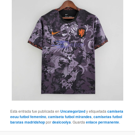
Esta entrada fue publicada en
Uncategorized
y etiquetada
camiseta
eeuu futbol femenino
,
camiseta futbol mirandes
,
camisetas futbol
baratas madridshop
por
dealcoolya
. Guarda
enlace permanente
.