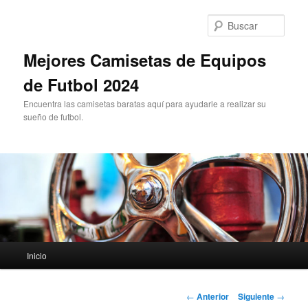
Ir
al
Busc
contenido
principal
Mejores Camisetas de Equipos
de Futbol 2024
Encuentra las camisetas baratas aquí para ayudarle a realizar su
sueño de futbol.
Menú
Inicio
principal
Navegación
←
Anterior
Siguiente
→