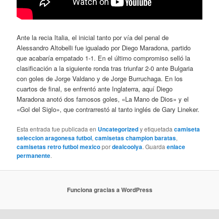
Ante la recia Italia, el inicial tanto por vía del penal de
Alessandro Altobelli fue igualado por Diego Maradona, partido
que acabaría empatado 1-1. En el último compromiso selló la
clasificación a la siguiente ronda tras triunfar 2-0 ante Bulgaria
con goles de Jorge Valdano y de Jorge Burruchaga. En los
cuartos de final, se enfrentó ante Inglaterra, aquí Diego
Maradona anotó dos famosos goles, «La Mano de Dios» y el
«Gol del Siglo», que contrarrestó al tanto inglés de Gary Lineker.
Esta entrada fue publicada en
Uncategorized
y etiquetada
camiseta
seleccion aragonesa futbol
,
camisetas champion baratas
,
camisetas retro futbol mexico
por
dealcoolya
. Guarda
enlace
permanente
.
Funciona gracias a WordPress