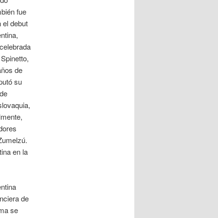
mbién fue
 el debut
ntina,
 celebrada
 Spinetto,
 años de
putó su
 de
slovaquia,
lmente,
adores
 Zumelzú.
ina en la
ntina
anciera de
ima se