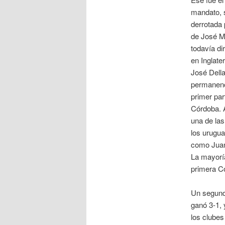
mandato, s
derrotada 
de José Ma
todavía di
en Inglate
José Della
permanenci
primer par
Córdoba. A
una de las
los urugua
como Juan
La mayoría
primera C
Un segundo
ganó 3-1, 
los clubes