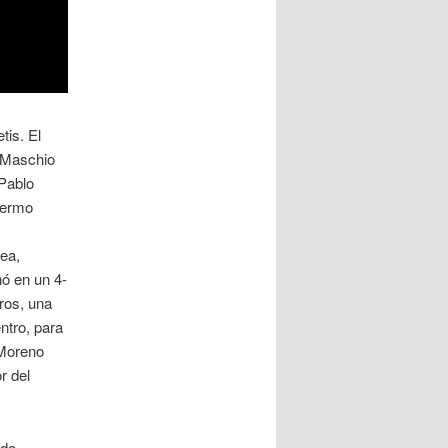
tis. El
. Maschio
 Pablo
lermo
Cea,
nó en un 4-
aros, una
ntro, para
 Moreno
r del
ndo