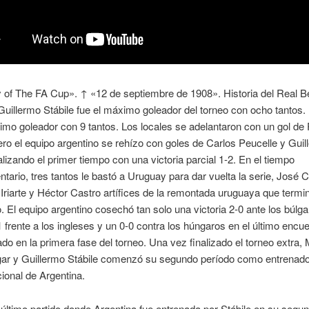
 of The FA Cup». ↑ «12 de septiembre de 1908». Historia del Real Be
Guillermo Stábile fue el máximo goleador del torneo con ocho tantos
imo goleador con 9 tantos. Los locales se adelantaron con un gol de
ro el equipo argentino se rehízo con goles de Carlos Peucelle y Guil
nalizando el primer tiempo con una victoria parcial 1-2. En el tiempo
ario, tres tantos le bastó a Uruguay para dar vuelta la serie, José 
 Iriarte y Héctor Castro artífices de la remontada uruguaya que termi
vo. El equipo argentino cosechó tan solo una victoria 2-0 ante los búlg
1 frente a los ingleses y un 0-0 contra los húngaros en el último encue
ado en la primera fase del torneo. Una vez finalizado el torneo extra,
ugar y Guillermo Stábile comenzó su segundo período como entrenado
ional de Argentina.
 último partido donde Argentina fue entrenada por Stábile en su segu