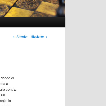
Navegación
←
Anterior
Siguiente
→
de
entradas
 donde el
rota a
oria contra
e un
taja, lo