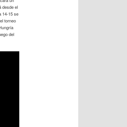
rcará un
rá desde el
a 14-15 se
el torneo
 Hungría
uego del