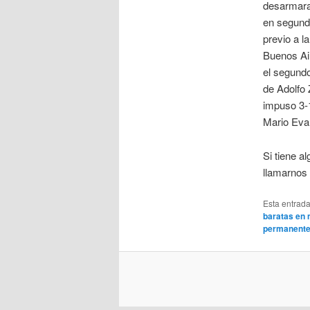
desarmara 
en segund
previo a l
Buenos Air
el segundo
de Adolfo 
impuso 3-1
Mario Evar
Si tiene a
llamarnos 
Esta entrad
baratas en
permanent