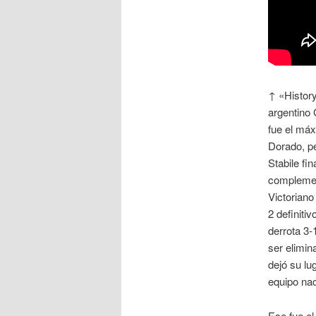
↑ «History
argentino 
fue el máx
Dorado, pe
Stabile fi
complement
Victoriano
2 definiti
derrota 3-
ser elimin
dejó su l
equipo nac
Ese fue el