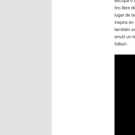
escupa o t
tiro libre
lugar de l
inspira en
también se
envió un t
fútbol».