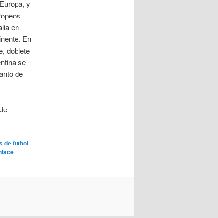
 Europa, y
ropeos
lia en
inente. En
e, doblete
entina se
tanto de
ede
 de futbol
nlace