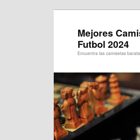
Ir
al
contenido
Mejores Cami
principal
Futbol 2024
Encuentra las camisetas baratas