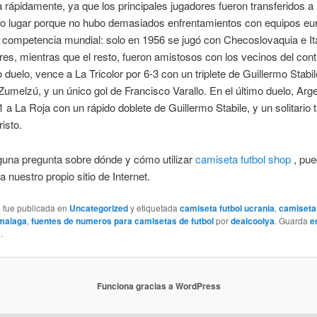
rápidamente, ya que los principales jugadores fueron transferidos a
o lugar porque no hubo demasiados enfrentamientos con equipos eu
a competencia mundial: solo en 1956 se jugó con Checoslovaquia e Ita
es, mientras que el resto, fueron amistosos con los vecinos del cont
 duelo, vence a La Tricolor por 6-3 con un triplete de Guillermo Stabil
Zumelzú, y un único gol de Francisco Varallo. En el último duelo, Arg
 a La Roja con un rápido doblete de Guillermo Stabile, y un solitario 
isto.
lguna pregunta sobre dónde y cómo utilizar
camiseta futbol shop
, pu
a nuestro propio sitio de Internet.
a fue publicada en
Uncategorized
y etiquetada
camiseta futbol ucrania
,
camisetas
 malaga
,
fuentes de numeros para camisetas de futbol
por
dealcoolya
. Guarda
e
e
.
Funciona gracias a WordPress