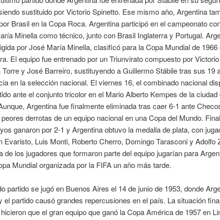
iendo sustituido por Victorio Spinetto. Ese mismo año, Argentina ta
por Brasil en la Copa Roca. Argentina participó en el campeonato con
ría Minella como técnico, junto con Brasil Inglaterra y Portugal. Arge
rigida por José María Minella, clasificó para la Copa Mundial de 1966
rra. El equipo fue entrenado por un Triunvirato compuesto por Victorio
 Torre y José Barreiro, sustituyendo a Guillermo Stábile tras sus 19
a en la selección nacional. El viernes 16, el combinado nacional dis
tido ante el conjunto tricolor en el Mario Alberto Kempes de la ciudad
unque, Argentina fue finalmente eliminada tras caer 6-1 ante Checo
 peores derrotas de un equipo nacional en una Copa del Mundo. Fina
yos ganaron por 2-1 y Argentina obtuvo la medalla de plata, con jug
 Evaristo, Luis Monti, Roberto Cherro, Domingo Tarasconi y Adolfo
 de los jugadores que formaron parte del equipo jugarían para Argent
opa Mundial organizada por la FIFA un año más tarde.
 partido se jugó en Buenos Aires el 14 de junio de 1953, donde Arge
y el partido causó grandes repercusiones en el país. La situación fin
 hicieron que el gran equipo que ganó la Copa América de 1957 en L