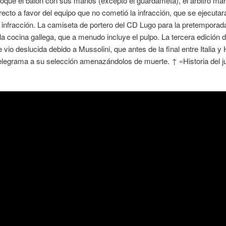
oque el balón con sus manos (excepto el guardameta), el árbitro ma
 directo a favor del equipo que no cometió la infracción, que se ejecuta
a infracción. La camiseta de portero del CD Lugo para la pretemporad
 la cocina gallega, que a menudo incluye el pulpo. La tercera edición d
 vio deslucida debido a Mussolini, que antes de la final entre Italia y
elegrama a su selección amenazándolos de muerte. ↑ «Historia del j