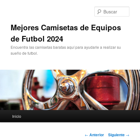
Ir
al
Busc
contenido
principal
Mejores Camisetas de Equipos
de Futbol 2024
Encuentra las camisetas baratas aquí para ayudarle a realizar su
sueño de futbol.
Menú
Inicio
principal
Navegación
←
Anterior
Siguiente
→