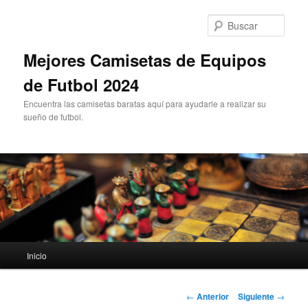
Ir
al
Busc
contenido
principal
Mejores Camisetas de Equipos
de Futbol 2024
Encuentra las camisetas baratas aquí para ayudarle a realizar su
sueño de futbol.
Menú
Inicio
principal
Navegación
←
Anterior
Siguiente
→