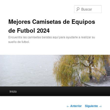
Ir
al
Busc
contenido
principal
Mejores Camisetas de Equipos
de Futbol 2024
Encuentra las camisetas baratas aquí para ayudarle a realizar su
sueño de futbol.
Menú
Inicio
principal
Navegación
←
Anterior
Siguiente
→