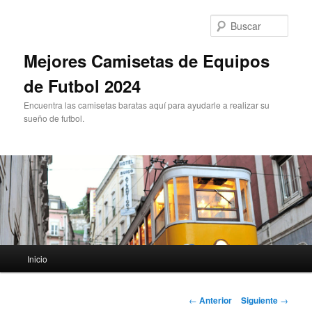
Ir
al
Busc
contenido
principal
Mejores Camisetas de Equipos
de Futbol 2024
Encuentra las camisetas baratas aquí para ayudarle a realizar su
sueño de futbol.
Menú
Inicio
principal
Navegación
←
Anterior
Siguiente
→