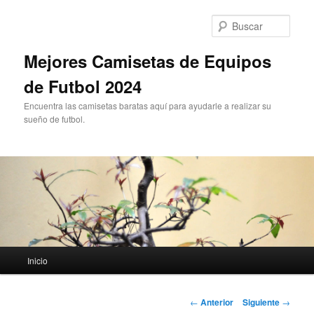
Ir
al
Busc
contenido
principal
Mejores Camisetas de Equipos
de Futbol 2024
Encuentra las camisetas baratas aquí para ayudarle a realizar su
sueño de futbol.
Menú
Inicio
principal
Navegación
←
Anterior
Siguiente
→