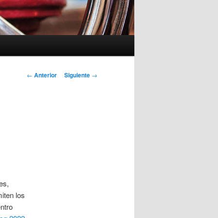
Navegación
←
Anterior
Siguiente
→
de
entradas
es,
iten los
entro