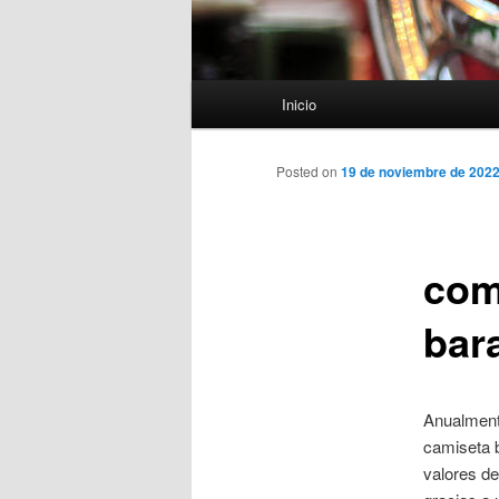
Menú
Inicio
principal
Posted on
19 de noviembre de 202
com
bar
Anualment
camiseta b
valores de