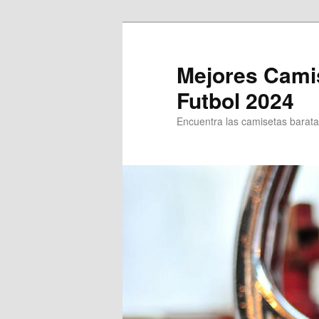
Ir
al
contenido
Mejores Cami
principal
Futbol 2024
Encuentra las camisetas baratas