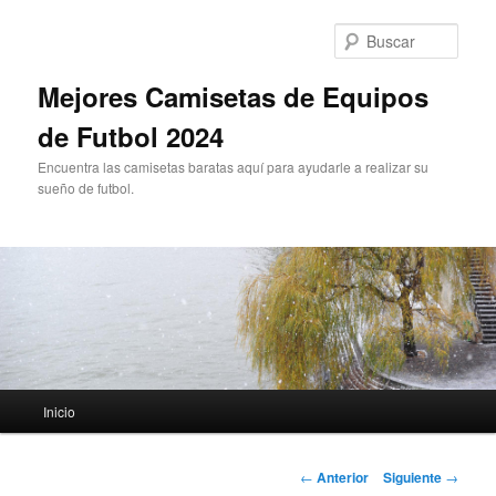
Ir
al
Busc
contenido
principal
Mejores Camisetas de Equipos
de Futbol 2024
Encuentra las camisetas baratas aquí para ayudarle a realizar su
sueño de futbol.
Menú
Inicio
principal
Navegación
←
Anterior
Siguiente
→