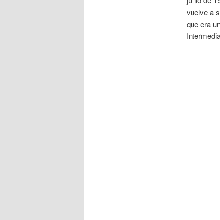
junio de 1
vuelve a s
que era u
Intermedia