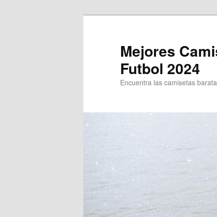
Ir
al
contenido
Mejores Cami
principal
Futbol 2024
Encuentra las camisetas baratas