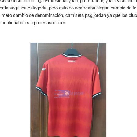
936 se fusionan la Liga Profesional y la Liga Amateur, y la divisional 
er la segunda categoría, pero esto no acarreaba ningún cambio de fo
n mero cambio de denominación, camiseta psg jordan ya que los club
 continuaban sin poder ascender.