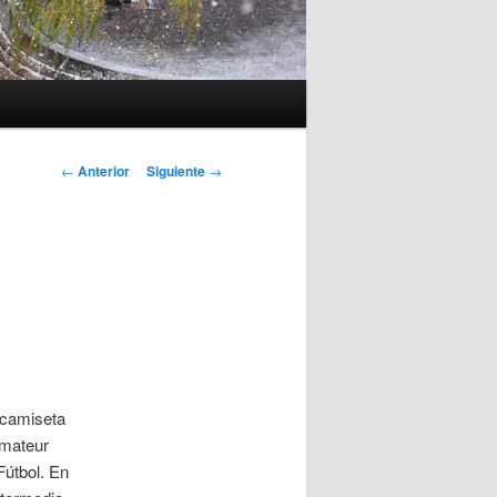
Navegación
←
Anterior
Siguiente
→
de
entradas
, camiseta
Amateur
Fútbol. En