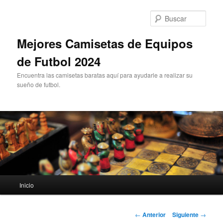
Ir
al
Busc
contenido
principal
Mejores Camisetas de Equipos
de Futbol 2024
Encuentra las camisetas baratas aquí para ayudarle a realizar su
sueño de futbol.
Menú
Inicio
principal
Navegación
←
Anterior
Siguiente
→