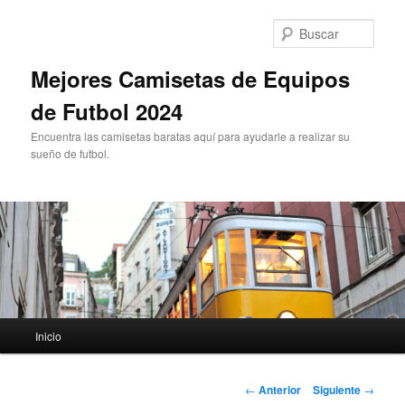
Ir
al
Busc
contenido
principal
Mejores Camisetas de Equipos
de Futbol 2024
Encuentra las camisetas baratas aquí para ayudarle a realizar su
sueño de futbol.
Menú
Inicio
principal
Navegación
←
Anterior
Siguiente
→