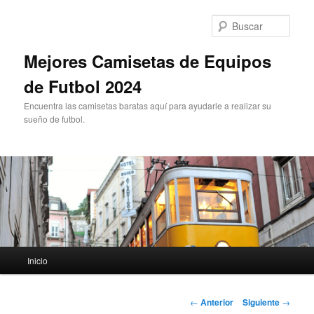
Ir
al
Busc
contenido
principal
Mejores Camisetas de Equipos
de Futbol 2024
Encuentra las camisetas baratas aquí para ayudarle a realizar su
sueño de futbol.
Menú
Inicio
principal
Navegación
←
Anterior
Siguiente
→