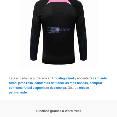
Esta entrada fue publicada en
Uncategorized
y etiquetada
camiseta
futbol joma rosa
,
camisetas de futbol las mas bonitas
,
comprar
camiseta futbol clapton
por
dealcoolya
. Guarda
enlace
permanente
.
Funciona gracias a WordPress