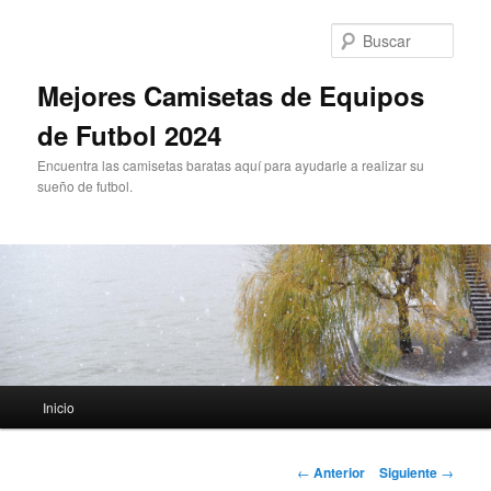
Ir
al
Busc
contenido
principal
Mejores Camisetas de Equipos
de Futbol 2024
Encuentra las camisetas baratas aquí para ayudarle a realizar su
sueño de futbol.
Menú
Inicio
principal
Navegación
←
Anterior
Siguiente
→