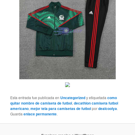
Esta entrada fue publicada en
Uncategorized
y etiquetada
como
quitar nombre de camiseta de futbol
,
decathlon camiseta futbol
americano
,
mejor tela para camisetas de futbol
por
dealcoolya
.
Guarda
enlace permanente
.