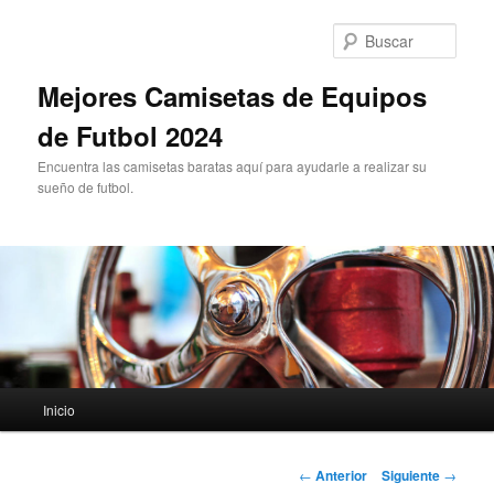
Ir
al
Busc
contenido
principal
Mejores Camisetas de Equipos
de Futbol 2024
Encuentra las camisetas baratas aquí para ayudarle a realizar su
sueño de futbol.
Menú
Inicio
principal
Navegación
←
Anterior
Siguiente
→