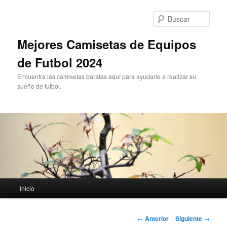
Ir
al
Busc
contenido
principal
Mejores Camisetas de Equipos
de Futbol 2024
Encuentra las camisetas baratas aquí para ayudarle a realizar su
sueño de futbol.
Menú
Inicio
principal
Navegación
←
Anterior
Siguiente
→