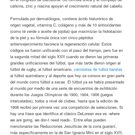
cafeína, zinc y niacina apoyan el crecimiento natural del cabello.
Formulada por dermatólogos, contiene ácido hialurónico de
origen vegetal, vitamina C, colágeno y más de 10 antioxidantes
(como té verde o aceite de jojoba) que maximizan la hidratación
de la piel y su fórmula única con cinco péptidos
antienvejecimiento favorece la regeneración celular. Estos
códigos se fueron unificando con el paso del tiempo, pero fue en
la segunda mitad del siglo XVII cuando se dieron las primeras
grandes unificaciones del fútbol, que más tarde dieron origen al
fútbol de rugby, al fútbol americano,
camisetas de futbol baratas
al fútbol australiano y al deporte que hoy se conoce en gran parte
del mundo como fútbol a secas. El fútbol ya se había presentado
al mundo por medio de una serie de encuentros de exhibición
durante los Juegos Olímpicos de 1900, 1904, 1906 (juegos
intercalados), todos a nivel de clubes, hasta que la edición de
1908 recibió por primera vez una competición de selecciones. Si
hay una frase que identifica al clásico DeLorean ese es -where
we are going, we don-t need roads-. Entre ellas pueden
mencionarse las Reducciones Jesuíticas de la zona guaraní,
más específicamente en la de San Ignacio Miní en el siglo XVII,