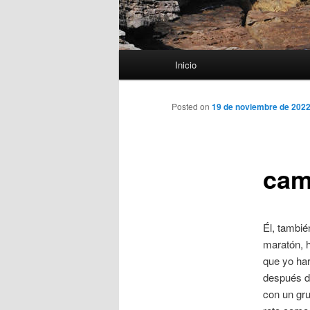
Menú
Inicio
principal
Posted on
19 de noviembre de 202
cam
Él, tambié
maratón, 
que yo ha
después d
con un gru