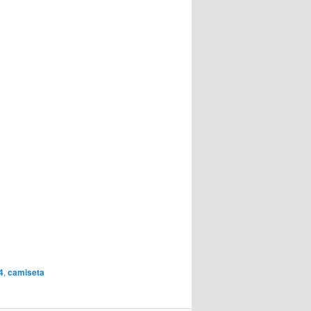
4
,
camiseta