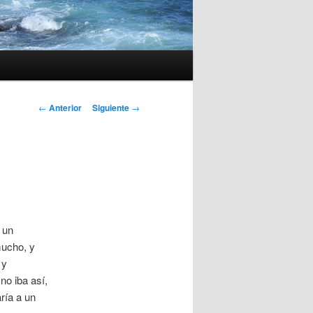
Navegación
←
Anterior
Siguiente
→
de
entradas
 un
mucho, y
 y
o iba así,
ría a un