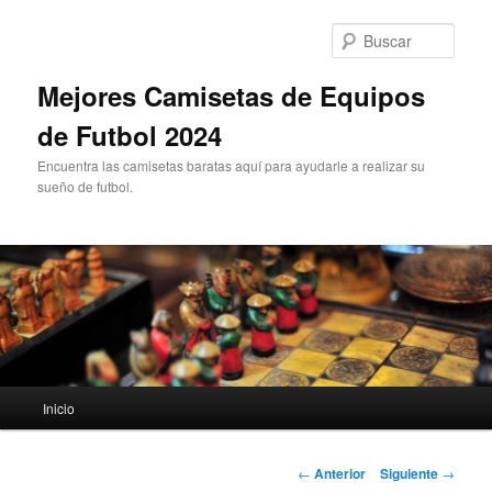
Ir
al
Busc
contenido
principal
Mejores Camisetas de Equipos
de Futbol 2024
Encuentra las camisetas baratas aquí para ayudarle a realizar su
sueño de futbol.
Menú
Inicio
principal
Navegación
←
Anterior
Siguiente
→