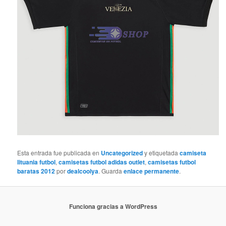
Esta entrada fue publicada en
Uncategorized
y etiquetada
camiseta
lituania futbol
,
camisetas futbol adidas outlet
,
camisetas futbol
baratas 2012
por
dealcoolya
. Guarda
enlace permanente
.
Funciona gracias a WordPress