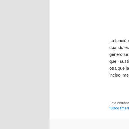
La función
cuando ést
género se u
que «susti
otra que l
inciso, me
Esta entrad
futbol amari