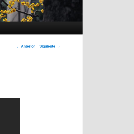
Navegación
←
Anterior
Siguiente
→
de
entradas