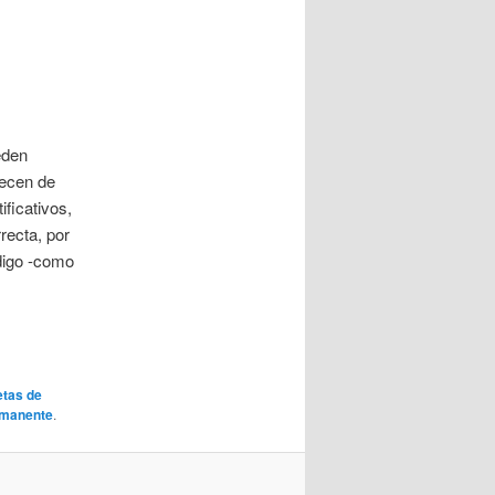
eden
recen de
ificativos,
recta, por
 digo -como
tas de
rmanente
.