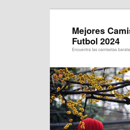
Ir
al
contenido
Mejores Cami
principal
Futbol 2024
Encuentra las camisetas baratas