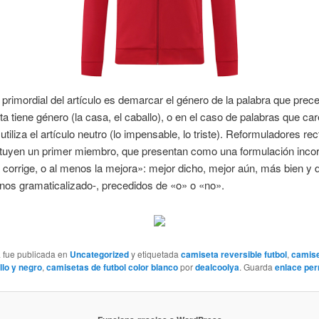
 primordial del artículo es demarcar el género de la palabra que prec
a tiene género (la casa, el caballo), o en el caso de palabras que ca
tiliza el artículo neutro (lo impensable, lo triste). Reformuladores rect
tuyen un primer miembro, que presentan como una formulación incor
a corrige, o al menos la mejora»: mejor dicho, mejor aún, más bien y
nos gramaticalizado-, precedidos de «o» o «no».
a fue publicada en
Uncategorized
y etiquetada
camiseta reversible futbol
,
camise
llo y negro
,
camisetas de futbol color blanco
por
dealcoolya
. Guarda
enlace pe