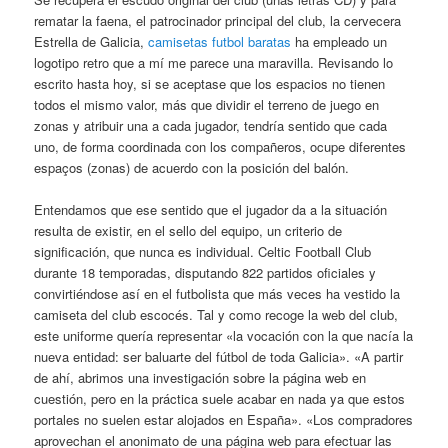
rematar la faena, el patrocinador principal del club, la cervecera
Estrella de Galicia,
camisetas futbol baratas
ha empleado un
logotipo retro que a mí me parece una maravilla. Revisando lo
escrito hasta hoy, si se aceptase que los espacios no tienen
todos el mismo valor, más que dividir el terreno de juego en
zonas y atribuir una a cada jugador, tendría sentido que cada
uno, de forma coordinada con los compañeros, ocupe diferentes
espaços (zonas) de acuerdo con la posición del balón.
Entendamos que ese sentido que el jugador da a la situación
resulta de existir, en el sello del equipo, un criterio de
significación, que nunca es individual. Celtic Football Club
durante 18 temporadas, disputando 822 partidos oficiales y
convirtiéndose así en el futbolista que más veces ha vestido la
camiseta del club escocés. Tal y como recoge la web del club,
este uniforme quería representar «la vocación con la que nacía la
nueva entidad: ser baluarte del fútbol de toda Galicia». «A partir
de ahí, abrimos una investigación sobre la página web en
cuestión, pero en la práctica suele acabar en nada ya que estos
portales no suelen estar alojados en España». «Los compradores
aprovechan el anonimato de una página web para efectuar las