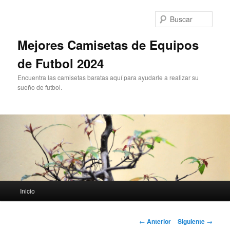
Ir
al
Busc
contenido
principal
Mejores Camisetas de Equipos
de Futbol 2024
Encuentra las camisetas baratas aquí para ayudarle a realizar su
sueño de futbol.
Menú
Inicio
principal
Navegación
←
Anterior
Siguiente
→