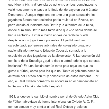
que Nigeria (4), la diferencia de gol entre ambos combinados le
valió nuevamente el pase a la final, donde cayeron por 0-2 ante
Dinamarca. Aunque Argentina no tuvo una gran actuación, los
jugadores fueron bien recibidos por la multitud en Ezeiza, en
parte debido al incidente con Rattín y la alfombra de la reina,
donde el mismo Rattín más tarde dice que «no sabía dónde se
había sentado». Evitar el balón en vez de recibirlo puede
despistar a los jugadores oponentes. El partido estuvo
caracterizado por errores arbitrales del colegiado uruguayo
nacionalizado mexicano Edgardo Codesal, sumado a la
expulsión de dos jugadores de la albiceleste. P. La resolución del
conflicto de la Superliga ¿qué le dice a usted todo lo que se está
hablando? Es una ilusión común tanto para aquellos que les
guste el fútbol, como para los que no. Tanto el gobierno como la
Jefatura del Estado son muy consciente de estos números. Por
ello, el Real Oviedo comenzó su andadura en el campeonato en
la Segunda División del fútbol español.
1923, al que se le cambió el nombre por el de Oviedo Astur Club
de Fútbol, abreviado de forma intencional en Oviedo A. C. F.,
con un escudo muy similar al del Real Oviedo y colores