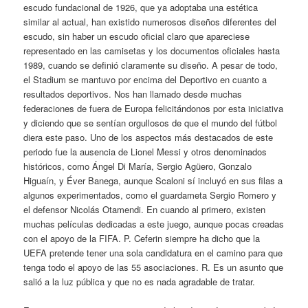
escudo fundacional de 1926, que ya adoptaba una estética
similar al actual, han existido numerosos diseños diferentes del
escudo, sin haber un escudo oficial claro que apareciese
representado en las camisetas y los documentos oficiales hasta
1989, cuando se definió claramente su diseño. A pesar de todo,
el Stadium se mantuvo por encima del Deportivo en cuanto a
resultados deportivos. Nos han llamado desde muchas
federaciones de fuera de Europa felicitándonos por esta iniciativa
y diciendo que se sentían orgullosos de que el mundo del fútbol
diera este paso. Uno de los aspectos más destacados de este
periodo fue la ausencia de Lionel Messi y otros denominados
históricos, como Ángel Di María, Sergio Agüero, Gonzalo
Higuaín, y Éver Banega, aunque Scaloni sí incluyó en sus filas a
algunos experimentados, como el guardameta Sergio Romero y
el defensor Nicolás Otamendi. En cuando al primero, existen
muchas películas dedicadas a este juego, aunque pocas creadas
con el apoyo de la FIFA. P. Ceferin siempre ha dicho que la
UEFA pretende tener una sola candidatura en el camino para que
tenga todo el apoyo de las 55 asociaciones. R. Es un asunto que
salió a la luz pública y que no es nada agradable de tratar.