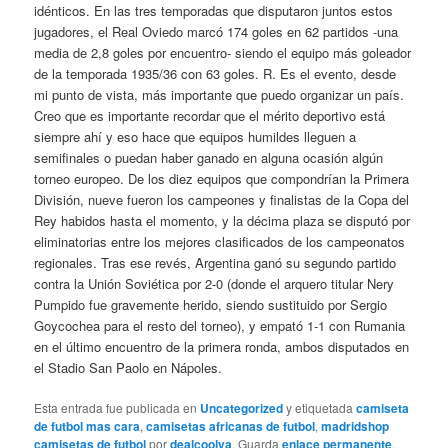
idénticos. En las tres temporadas que disputaron juntos estos
jugadores, el Real Oviedo marcó 174 goles en 62 partidos -una
media de 2,8 goles por encuentro- siendo el equipo más goleador
de la temporada 1935/36 con 63 goles. R. Es el evento, desde
mi punto de vista, más importante que puedo organizar un país.
Creo que es importante recordar que el mérito deportivo está
siempre ahí y eso hace que equipos humildes lleguen a
semifinales o puedan haber ganado en alguna ocasión algún
torneo europeo. De los diez equipos que compondrían la Primera
División, nueve fueron los campeones y finalistas de la Copa del
Rey habidos hasta el momento, y la décima plaza se disputó por
eliminatorias entre los mejores clasificados de los campeonatos
regionales. Tras ese revés, Argentina ganó su segundo partido
contra la Unión Soviética por 2-0 (donde el arquero titular Nery
Pumpido fue gravemente herido, siendo sustituido por Sergio
Goycochea para el resto del torneo), y empató 1-1 con Rumania
en el último encuentro de la primera ronda, ambos disputados en
el Stadio San Paolo en Nápoles.
Esta entrada fue publicada en
Uncategorized
y etiquetada
camiseta
de futbol mas cara
,
camisetas africanas de futbol
,
madridshop
camisetas de futbol
por
dealcoolya
. Guarda
enlace permanente
.