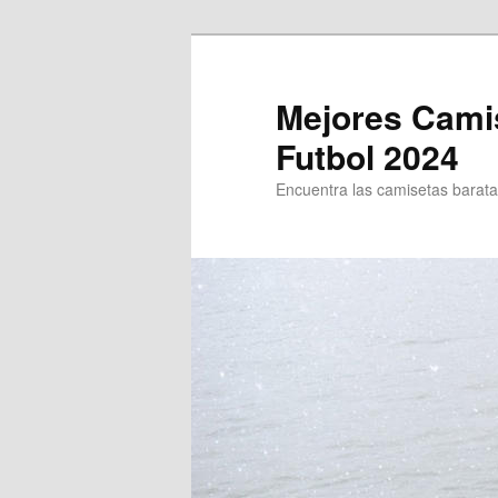
Ir
al
contenido
Mejores Cami
principal
Futbol 2024
Encuentra las camisetas baratas