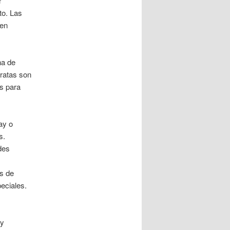
r
to. Las
cen
ha de
ratas son
es para
ay o
s.
des
as de
eciales.
 y