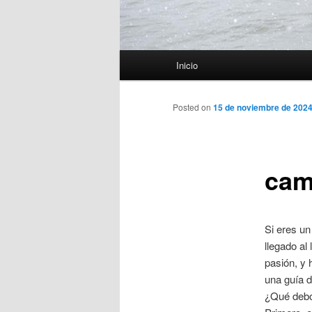
Menú
Inicio
principal
Posted on
15 de noviembre de 202
cam
Si eres un
llegado al
pasión, y 
una guía d
¿Qué debo