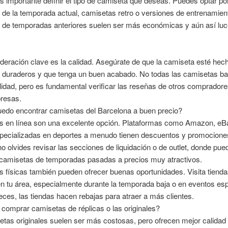
s importante definir el tipo de camiseta que deseas. Puedes optar po
de la temporada actual, camisetas retro o versiones de entrenamien
 de temporadas anteriores suelen ser más económicas y aún así lu
deración clave es la calidad. Asegúrate de que la camiseta esté hec
s duraderos y que tenga un buen acabado. No todas las camisetas ba
lidad, pero es fundamental verificar las reseñas de otros comprador
presas.
edo encontrar camisetas del Barcelona a buen precio?
as en línea son una excelente opción. Plataformas como Amazon, eB
specializadas en deportes a menudo tienen descuentos y promocione
 olvides revisar las secciones de liquidación o de outlet, donde pue
 camisetas de temporadas pasadas a precios muy atractivos.
s físicas también pueden ofrecer buenas oportunidades. Visita tiend
n tu área, especialmente durante la temporada baja o en eventos esp
es, las tiendas hacen rebajas para atraer a más clientes.
comprar camisetas de réplicas o las originales?
tas originales suelen ser más costosas, pero ofrecen mejor calidad