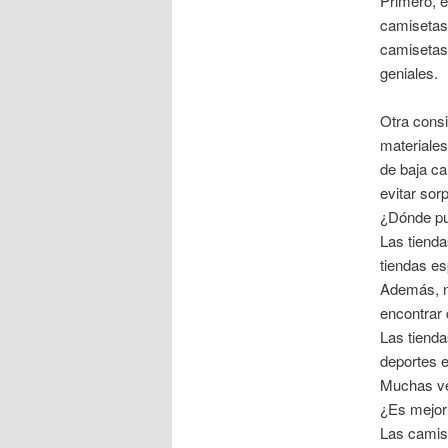
Primero, e
camisetas 
camisetas
geniales.
Otra consi
materiale
de baja ca
evitar sor
¿Dónde pu
Las tiend
tiendas e
Además, no
encontrar
Las tienda
deportes e
Muchas vec
¿Es mejor 
Las camise