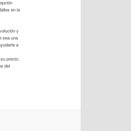
 opción
fallos en la
volución y
ue sea una
ayudarte a
su precio,
es del
.