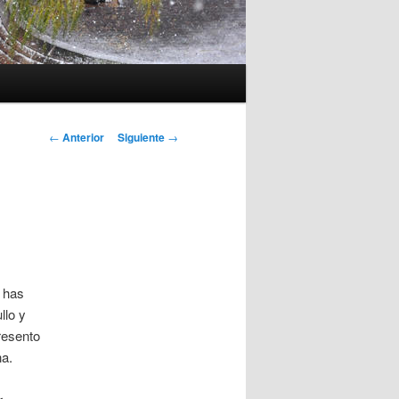
Navegación
←
Anterior
Siguiente
→
de
entradas
 has
llo y
resento
na.