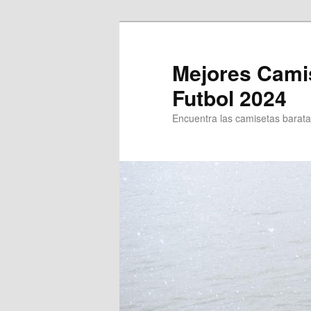
Ir
al
contenido
Mejores Cami
principal
Futbol 2024
Encuentra las camisetas baratas