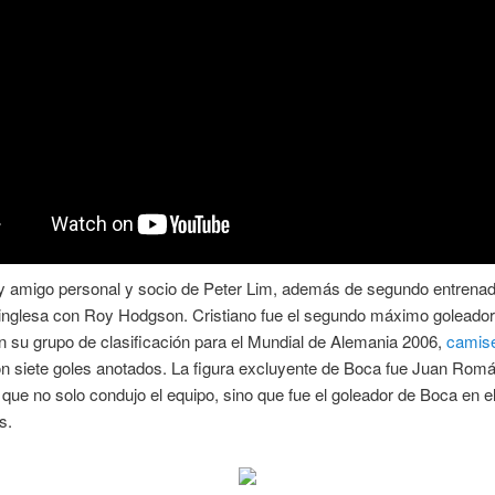
 y amigo personal y socio de Peter Lim, además de segundo entrenad
 inglesa con Roy Hodgson. Cristiano fue el segundo máximo goleador
n su grupo de clasificación para el Mundial de Alemania 2006,
camise
n siete goles anotados. La figura excluyente de Boca fue Juan Rom
que no solo condujo el equipo, sino que fue el goleador de Boca en e
s.