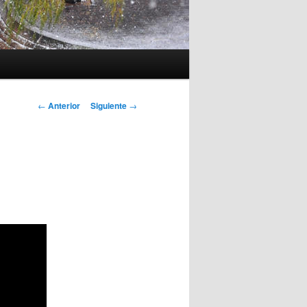
Navegación
←
Anterior
Siguiente
→
de
entradas