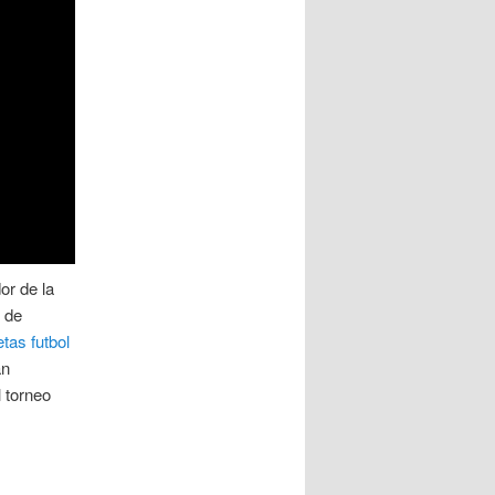
or de la
 de
tas futbol
án
l torneo