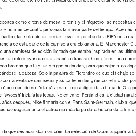
.
eportes como el tenis de mesa, el tenis y el ráquetbol, se necesitan
s y no más de cuatro personas la mayor parte del tiempo. Además, e
ñadido: las selecciones debían llevar un parche de la FIFA en la ma
sencia de esta parte de la camiseta era obligatoria. El Manchester Cit
 una camiseta de edición limitada que estaba inspirada en las últim
nes, un reto mayúsculo que acabó en fracaso. Compra en línea cami
 con bromas que tú y tus amigos entiendan, pero que dejen a los depo
cándose la cabeza. Solo la palabra de Florentino de que el fichaje se
 con la venta de camisetas y su cartel en las giras por el mundo, por
ró un buen dinero. Además, era el logo antiguo de la firma de Orego
 ‘swoosh’ incluía las letras. No en vano, Portland es la ciudad natal 
s años después, Nike firmaría con el Paris Saint-Germain, club al qu
 siendo seguramente el patrocinio más largo de la historia de la firma
en la que destacan dos nombres. La selección de Ucrania jugará la 