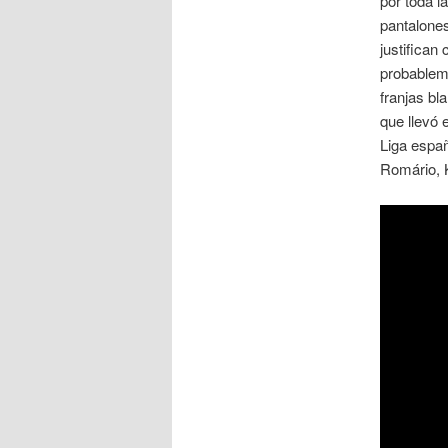
por toda l
pantalones
justifican
probablem
franjas bl
que llevó 
Liga espa
Romário, K