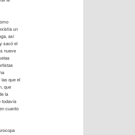
 como
xistía un
nga, así
y sacó el
as nueve
setas
rtistas
 ha
 las que el
n, que
de la
e todavía
 en cuanto
Eurocopa