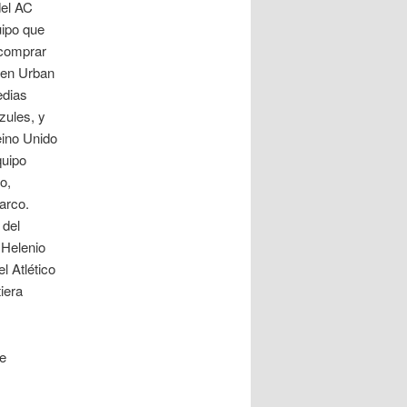
del AC
uipo que
 comprar
 en Urban
edias
zules, y
eino Unido
quipo
o,
arco.
 del
 Helenio
l Atlético
iera
re