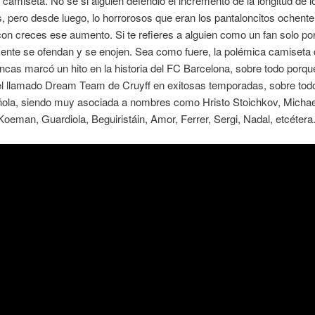
a camiseta. No sé si alguien defendió el incremento de la longitud de l
, pero desde luego, lo horrorosos que eran los pantaloncitos ochent
 con creces ese aumento. Si te refieres a alguien como un fan solo p
ente se ofendan y se enojen. Sea como fuere, la polémica camiseta 
ancas marcó un hito en la historia del FC Barcelona, sobre todo porque
el llamado Dream Team de Cruyff en exitosas temporadas, sobre todo
ñola, siendo muy asociada a nombres como Hristo Stoichkov, Michae
oeman, Guardiola, Beguiristáin, Amor, Ferrer, Sergi, Nadal, etcétera