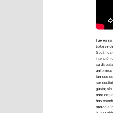
Fue en su 
tratarse d
Sudáfrica 
intención
se disputa
uniformes 
torneos co
ser equita
gusta; si
para empez
has estado
marcó a to
la inclusió