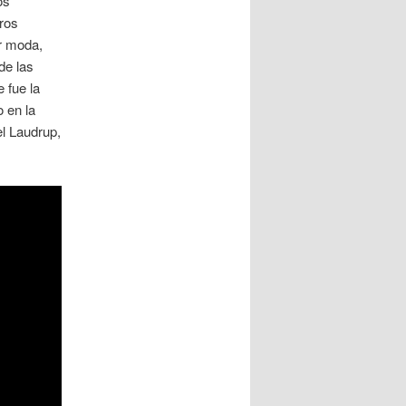
os
eros
or moda,
de las
 fue la
 en la
l Laudrup,
.