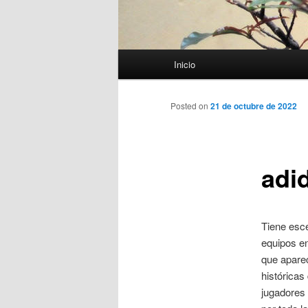
Menú
Inicio
principal
Posted on
21 de octubre de 2022
adi
Tiene esce
equipos en
que aparec
históricas
jugadores 