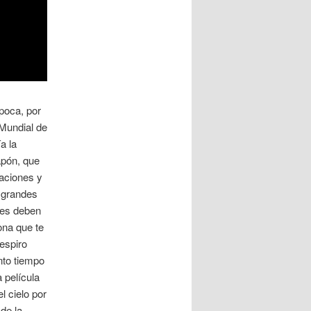
poca, por
 Mundial de
a la
apón, que
aciones y
n grandes
nes deben
ona que te
espiro
nto tiempo
 película
l cielo por
 de la