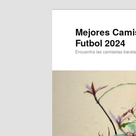
Ir
al
contenido
Mejores Cami
principal
Futbol 2024
Encuentra las camisetas baratas