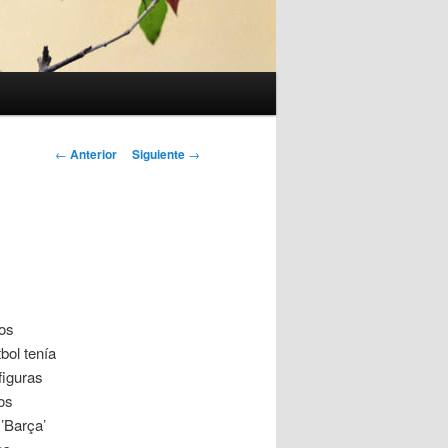
Navegación
←
Anterior
Siguiente
→
de
entradas
los
bol tenía
figuras
os
 ’Barça’