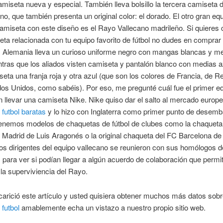
miseta nueva y especial. También lleva bolsillo la tercera camiseta 
iano, que también presenta un original color: el dorado. El otro gran eq
amiseta con este diseño es el Rayo Vallecano madrileño. Si quieres
ta relacionada con tu equipo favorito de fútbol no dudes en comprar
. Alemania lleva un curioso uniforme negro con mangas blancas y m
ntras que los aliados visten camiseta y pantalón blanco con medias a
seta una franja roja y otra azul (que son los colores de Francia, de R
os Unidos, como sabéis). Por eso, me pregunté cuál fue el primer e
 llevar una camiseta Nike. Nike quiso dar el salto al mercado europe
futbol baratas
y lo hizo con Inglaterra como primer punto de desemb
enemos modelos de chaquetas de fútbol de clubes como la chaqueta
e Madrid de Luis Aragonés o la original chaqueta del FC Barcelona de
os dirigentes del equipo vallecano se reunieron con sus homólogos de
 para ver si podían llegar a algún acuerdo de colaboración que permit
 la superviviencia del Rayo.
carició este artículo y usted quisiera obtener muchos más datos sob
futbol
amablemente echa un vistazo a nuestro propio sitio web.