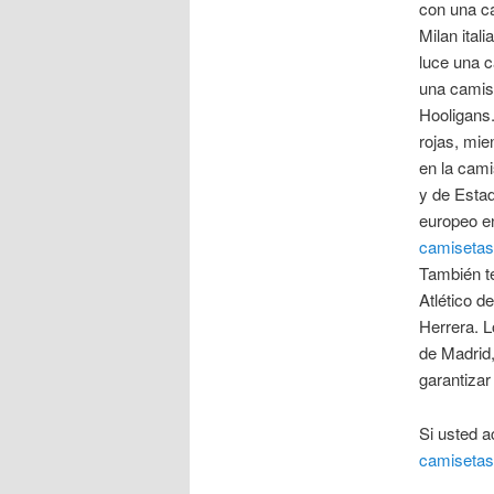
con una ca
Milan ital
luce una c
una camise
Hooligans
rojas, mie
en la cami
y de Estad
europeo en
camisetas 
También t
Atlético d
Herrera. L
de Madrid,
garantizar
Si usted a
camisetas 