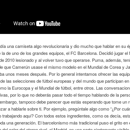
día una camiseta algo revolucionaria y dio mucho que hablar en su é
e la de uno de los grandes equipos, el FC Barcelona. Decidió jugar el
de 2010 lesionado y al volver tuvo que operarse. Puma, además, tení
 de que Camerún usase el mismo modelo en el Mundial de Corea y J
ba unos meses después. Por lo general intentamos ofrecer las equip
de las selecciones de fútbol europeas y del mundo que participan e
mo la Eurocopa y el Mundial de fútbol, entre otros. Las conversacio
tivas, por lo que no deberás pasar todo el tiempo hablando de la pers
n embargo, tampoco debe parecer que estás esperando que tome un r
ar a hablarle sobre ti. Por ejemplo, pregúntale algo como “¿Por cuá
 trabajando aquí? Con todos estos ingredientes, como os decía, esta
da una generación. El barcelonismo más tradicional puso el grito en e
n del color del eterno rival, el Madrid, en una parte ciertamente visible