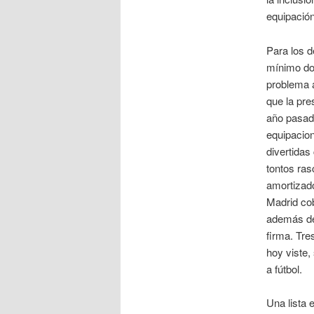
equipación
Para los d
mínimo do
problema a
que la pre
año pasado
equipacio
divertidas
tontos ras
amortizado
Madrid cob
además del
firma. Tre
hoy viste,
a fútbol.
Una lista 