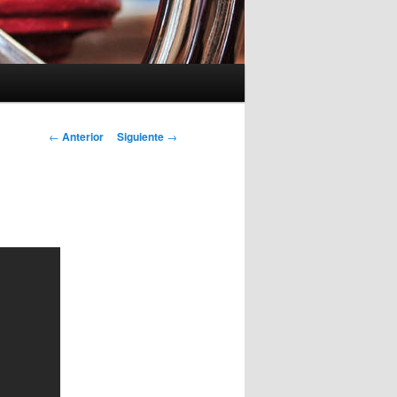
Navegación
←
Anterior
Siguiente
→
de
entradas