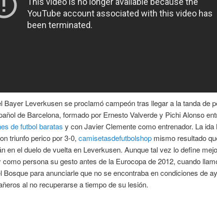
l Bayer Leverkusen se proclamó campeón tras llegar a la tanda de pe
pañol de Barcelona, formado por Ernesto Valverde y Pichi Alonso entr
es de futbol baratas
y con Javier Clemente como entrenador. La ida 
n triunfo perico por 3-0,
camisetasdefutbolshop
mismo resultado que
n en el duelo de vuelta en Leverkusen. Aunque tal vez lo define mej
 y como persona su gesto antes de la Eurocopa de 2012, cuando llam
l Bosque para anunciarle que no se encontraba en condiciones de a
eros al no recuperarse a tiempo de su lesión.