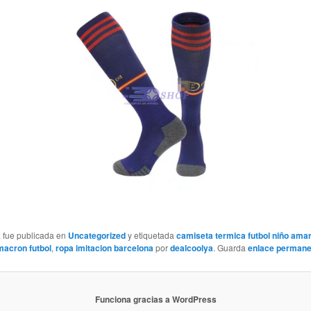
a fue publicada en
Uncategorized
y etiquetada
camiseta termica futbol niño amari
acron futbol
,
ropa imitacion barcelona
por
dealcoolya
. Guarda
enlace permane
Funciona gracias a WordPress