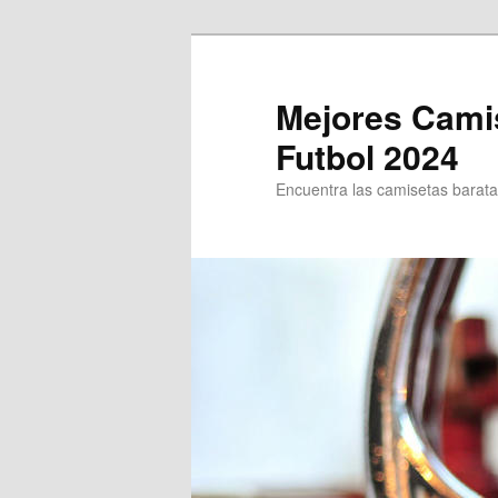
Ir
al
contenido
Mejores Cami
principal
Futbol 2024
Encuentra las camisetas baratas