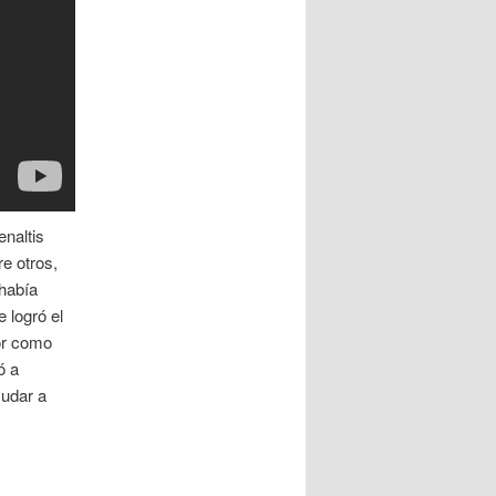
naltis
e otros,
había
 logró el
or como
ó a
yudar a