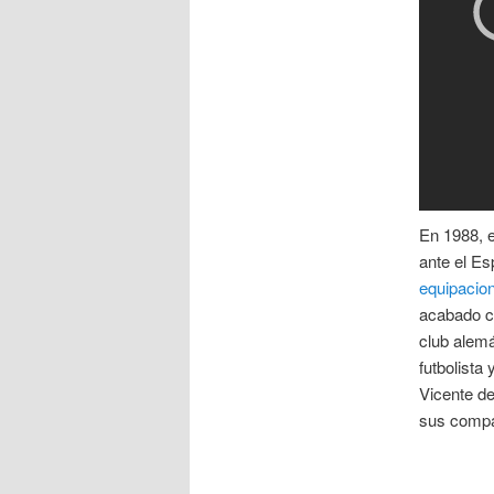
En 1988, e
ante el Es
equipacion
acabado co
club alemá
futbolista
Vicente de
sus compañ